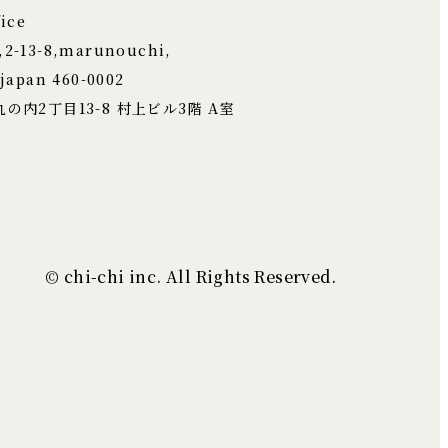
ice
,2-13-8,marunouchi,
japan 460-0002
の内2丁目13-8
村上ビル3階 A室
© chi-chi inc. All Rights Reserved.